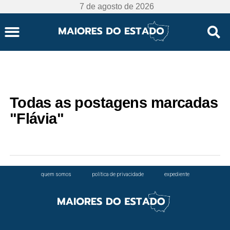
7 de agosto de 2026
Mato Grosso
Todas as postagens marcadas
"Flávia"
quem somos
política de privacidade
expediente