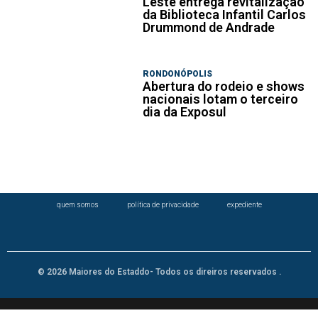
Leste entrega revitalização
da Biblioteca Infantil Carlos
Drummond de Andrade
RONDONÓPOLIS
Abertura do rodeio e shows
nacionais lotam o terceiro
dia da Exposul
quem somos
política de privacidade
expediente
© 2026 Maiores do Estaddo- Todos os direiros reservados .