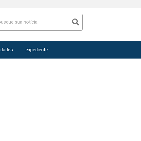
idades
expediente