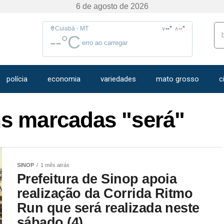
6 de agosto de 2026
Cuiabá - MT
--
°
--
°
∨
∧
--
°C
erro ao carregar
polícia
economia
variedades
mato grosso
c
s marcadas "será"
SINOP
1 mês atrás
Prefeitura de Sinop apoia
realização da Corrida Ritmo
Run que será realizada neste
sábado (4)